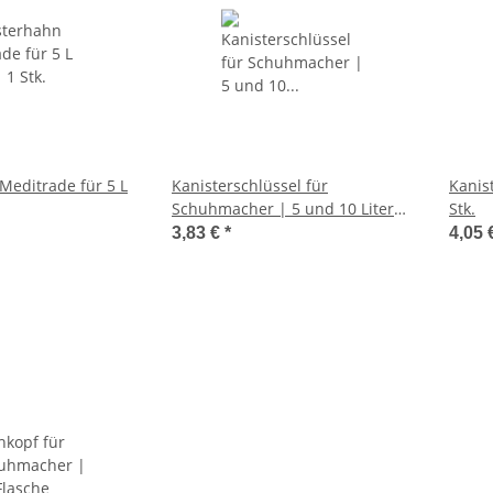
Meditrade für 5 L
Kanisterschlüssel für
Kanis
Schuhmacher | 5 und 10 Liter
Stk.
Kanister
3,83 €
*
4,05 