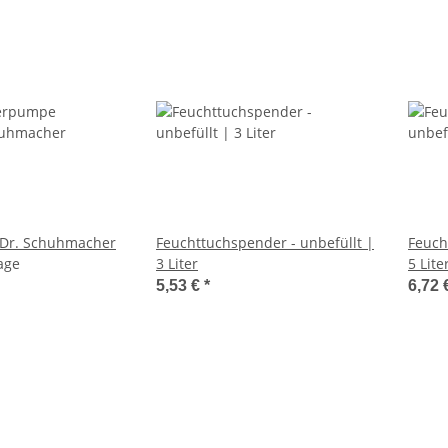
Dr. Schuhmacher
Feuchttuchspender - unbefüllt |
Feuch
age
3 Liter
5 Lite
5,53 €
*
6,72 