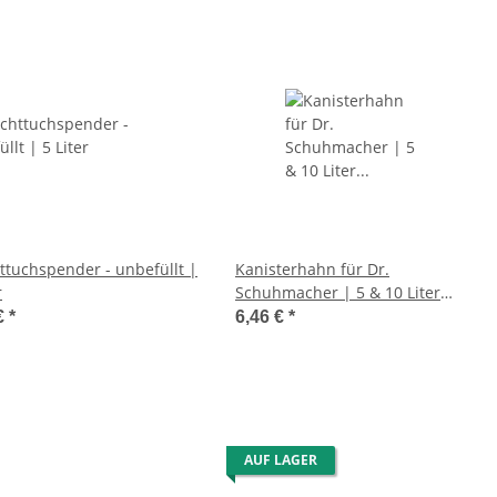
ttuchspender - unbefüllt |
Kanisterhahn für Dr.
r
Schuhmacher | 5 & 10 Liter
Kanister
€
*
6,46 €
*
AUF LAGER