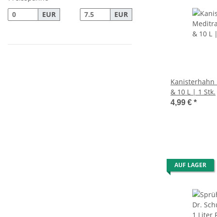
EUR
EUR
Kanisterhahn 
& 10 L | 1 Stk.
4,99 €
*
AUF LAGER