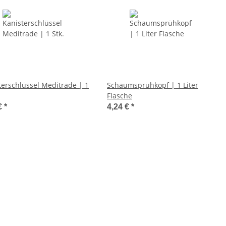
terschlüssel Meditrade | 1
Schaumsprühkopf | 1 Liter
Flasche
€
*
4,24 €
*