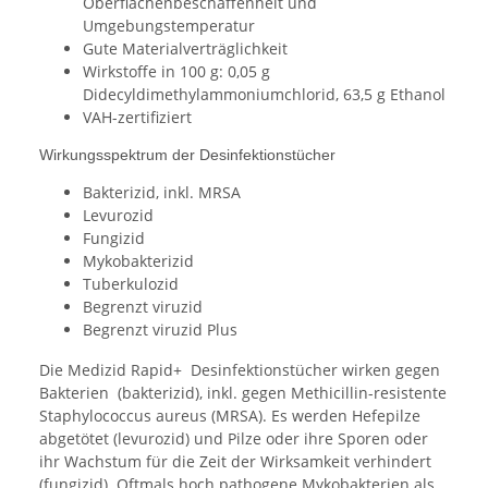
Oberflächenbeschaffenheit und
Umgebungstemperatur
Gute Materialverträglichkeit
Wirkstoffe in 100 g: 0,05 g
Didecyldimethylammoniumchlorid, 63,5 g Ethanol
VAH-zertifiziert
Wirkungsspektrum der Desinfektionstücher
Bakterizid, inkl. MRSA
Levurozid
Fungizid
Mykobakterizid
Tuberkulozid
Begrenzt viruzid
Begrenzt viruzid Plus
Die Medizid Rapid+ Desinfektionstücher wirken gegen
Bakterien (bakterizid), inkl. gegen Methicillin-resistente
Staphylococcus aureus (MRSA). Es werden Hefepilze
abgetötet (levurozid) und Pilze oder ihre Sporen oder
ihr Wachstum für die Zeit der Wirksamkeit verhindert
(fungizid). Oftmals hoch pathogene Mykobakterien als